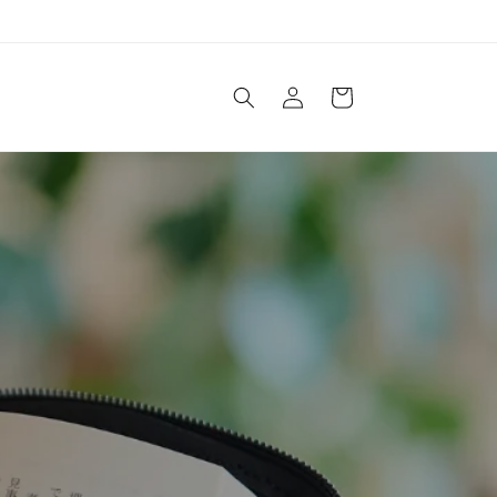
ロ
カ
グ
ー
イ
ト
ン